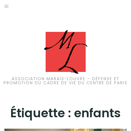
Aller
au
ACCUEIL
contenu
PATRIMOINE
BRUIT
PROPRETÉ
ENVIRONNEMENT
ASSOCIATION MARAIS-LOUVRE – DÉFENSE ET
PROMOTION DU CADRE DE VIE DU CENTRE DE PARIS
RÉGLEMENTATION
Étiquette :
enfants