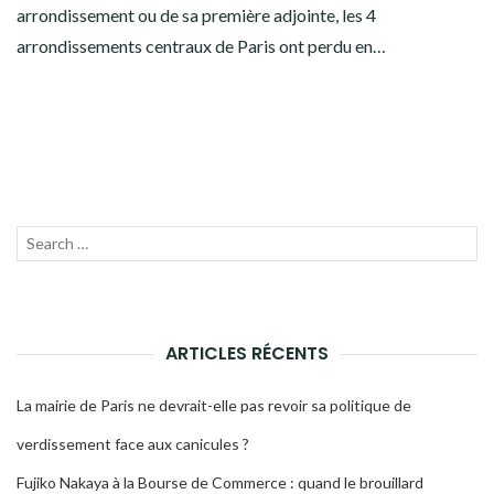
arrondissement ou de sa première adjointe, les 4
arrondissements centraux de Paris ont perdu en…
Recherche
LANC
pour :
LA
RECH
ARTICLES RÉCENTS
La mairie de Paris ne devrait-elle pas revoir sa politique de
verdissement face aux canicules ?
Fujiko Nakaya à la Bourse de Commerce : quand le brouillard