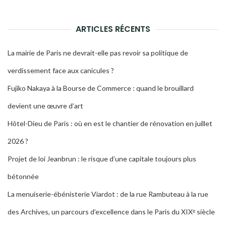
LA
RECH
ARTICLES RÉCENTS
La mairie de Paris ne devrait-elle pas revoir sa politique de
verdissement face aux canicules ?
Fujiko Nakaya à la Bourse de Commerce : quand le brouillard
devient une œuvre d’art
Hôtel-Dieu de Paris : où en est le chantier de rénovation en juillet
2026 ?
Projet de loi Jeanbrun : le risque d’une capitale toujours plus
bétonnée
La menuiserie-ébénisterie Viardot : de la rue Rambuteau à la rue
des Archives, un parcours d’excellence dans le Paris du XIXᵉ siècle