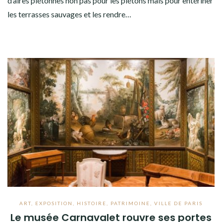
d’aires piétonnes non pas pour les piétons mais pour entériner
les terrasses sauvages‌ et les rendre…
ART
,
EXPOSITION
,
HISTOIRE
,
PATRIMOINE
,
VILLE DE PARIS
Le musée Carnavalet rouvre ses portes