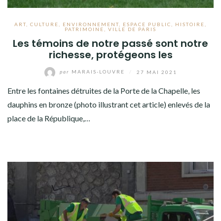
ART
,
CULTURE
,
ENVIRONNEMENT
,
ESPACE PUBLIC
,
HISTOIRE
,
PATRIMOINE
,
VILLE DE PARIS
Les témoins de notre passé sont notre
richesse, protégeons les
par
MARAIS-LOUVRE
/
27 MAI 2021
Entre les fontaines détruites de la Porte de la Chapelle, les
dauphins en bronze (photo illustrant cet article) enlevés de la
place de la République,…