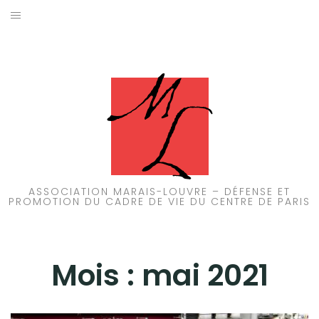
Aller
au
ACCUEIL
contenu
PATRIMOINE
BRUIT
PROPRETÉ
ENVIRONNEMENT
ASSOCIATION MARAIS-LOUVRE – DÉFENSE ET
PROMOTION DU CADRE DE VIE DU CENTRE DE PARIS
RÉGLEMENTATION
Mois :
mai 2021