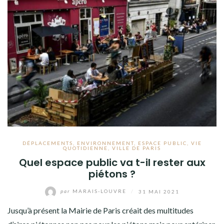
DÉPLACEMENTS
,
ENVIRONNEMENT
,
ESPACE PUBLIC
,
VIE
QUOTIDIENNE
,
VILLE DE PARIS
Quel espace public va t-il rester aux
piétons ?
par
MARAIS-LOUVRE
/
31 MAI 2021
Jusqu’à présent la Mairie de Paris créait des multitudes