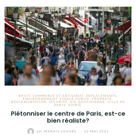
BRUIT
,
COMMERCE ET ARTISANAT
,
DÉPLACEMENTS
,
ENVIRONNEMENT
,
ESPACE PUBLIC
,
PROPRETÉ
,
RÉGLEMENTATION
,
SÉCURITÉ
,
VIE QUOTIDIENNE
,
VILLE DE
PARIS
,
VOIRIE
Piétonniser le centre de Paris, est-ce
bien réaliste?
par
MARAIS-LOUVRE
/
15 MAI 2021