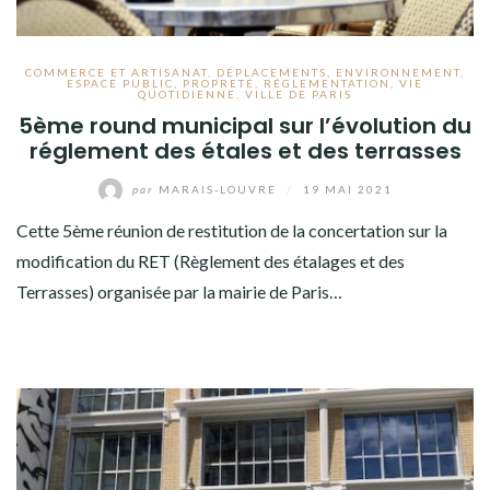
COMMERCE ET ARTISANAT
,
DÉPLACEMENTS
,
ENVIRONNEMENT
,
ESPACE PUBLIC
,
PROPRETÉ
,
RÉGLEMENTATION
,
VIE
QUOTIDIENNE
,
VILLE DE PARIS
5ème round municipal sur l’évolution du
réglement des étales et des terrasses
par
MARAIS-LOUVRE
/
19 MAI 2021
Cette 5ème réunion de restitution de la concertation sur la
modification du RET (Règlement des étalages et des
Terrasses) organisée par la mairie de Paris…