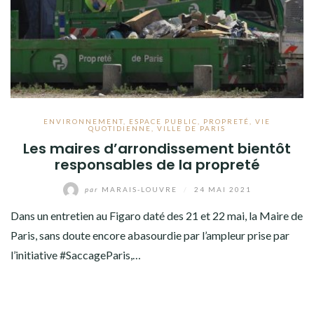
ENVIRONNEMENT
,
ESPACE PUBLIC
,
PROPRETÉ
,
VIE
QUOTIDIENNE
,
VILLE DE PARIS
Les maires d’arrondissement bientôt
responsables de la propreté
par
MARAIS-LOUVRE
/
24 MAI 2021
Dans un entretien au Figaro daté des 21 et 22 mai, la Maire de
Paris, sans doute encore abasourdie par l’ampleur prise par
l’initiative #SaccageParis,…