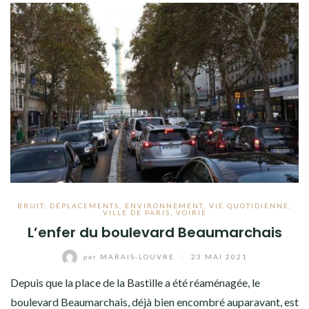
BRUIT
,
DÉPLACEMENTS
,
ENVIRONNEMENT
,
VIE QUOTIDIENNE
,
VILLE DE PARIS
,
VOIRIE
L’enfer du boulevard Beaumarchais
par
MARAIS-LOUVRE
/
23 MAI 2021
Depuis que la place de la Bastille a été réaménagée, le
boulevard Beaumarchais, déjà bien encombré auparavant, est