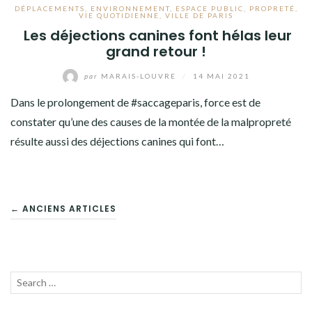
DÉPLACEMENTS
,
ENVIRONNEMENT
,
ESPACE PUBLIC
,
PROPRETÉ
,
VIE QUOTIDIENNE
,
VILLE DE PARIS
Les déjections canines font hélas leur
grand retour !
par
MARAIS-LOUVRE
/
14 MAI 2021
Dans le prolongement de #saccageparis, force est de
constater qu’une des causes de la montée de la malpropreté
résulte aussi des déjections canines qui font…
NAVIGATION
← ANCIENS ARTICLES
DES
ARTICLES
Recherche
LANC
pour :