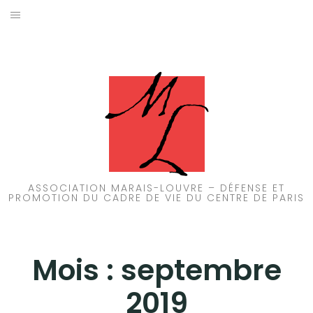
Aller
au
ACCUEIL
contenu
PATRIMOINE
BRUIT
PROPRETÉ
ENVIRONNEMENT
ASSOCIATION MARAIS-LOUVRE – DÉFENSE ET
PROMOTION DU CADRE DE VIE DU CENTRE DE PARIS
RÉGLEMENTATION
Mois :
septembre
2019