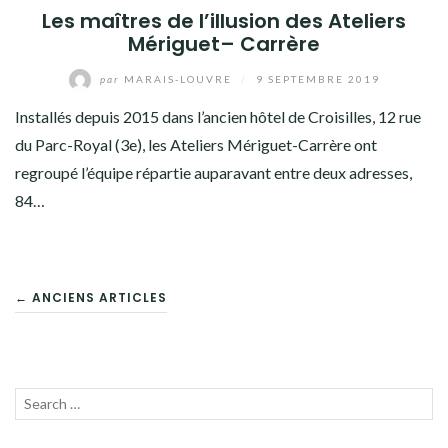
Les maîtres de l’illusion des Ateliers
Mériguet– Carrère
par
MARAIS-LOUVRE
/
9 SEPTEMBRE 2019
Installés depuis 2015 dans l’ancien hôtel de Croisilles, 12 rue
du Parc-Royal (3e), les Ateliers Mériguet-Carrère ont
regroupé l’équipe répartie auparavant entre deux adresses,
84…
NAVIGATION
← ANCIENS ARTICLES
DES
ARTICLES
Recherche
LANC
pour :
LA