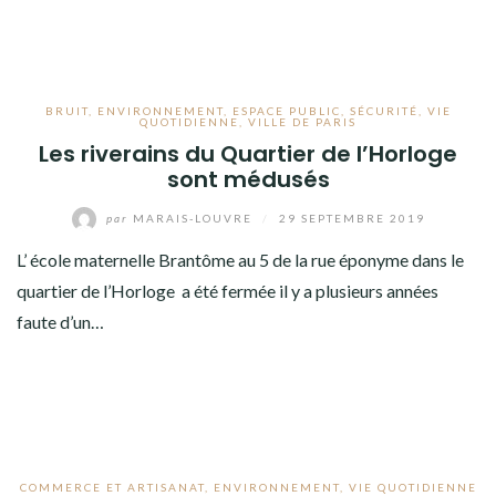
BRUIT
,
ENVIRONNEMENT
,
ESPACE PUBLIC
,
SÉCURITÉ
,
VIE
QUOTIDIENNE
,
VILLE DE PARIS
Les riverains du Quartier de l’Horloge
sont médusés
par
MARAIS-LOUVRE
/
29 SEPTEMBRE 2019
L’ école maternelle Brantôme au 5 de la rue éponyme dans le
quartier de l’Horloge a été fermée il y a plusieurs années
faute d’un…
COMMERCE ET ARTISANAT
,
ENVIRONNEMENT
,
VIE QUOTIDIENNE