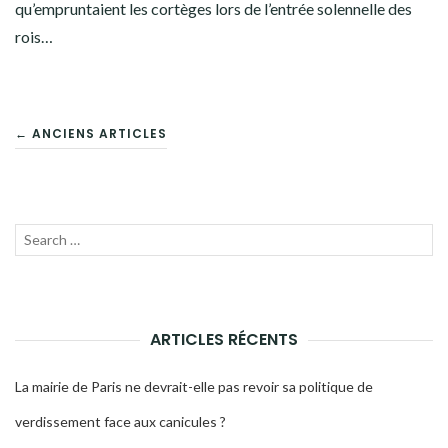
qu’empruntaient les cortèges lors de l’entrée solennelle des
rois…
NAVIGATION
← ANCIENS ARTICLES
DES
ARTICLES
Recherche
LANC
pour :
LA
RECH
ARTICLES RÉCENTS
La mairie de Paris ne devrait-elle pas revoir sa politique de
verdissement face aux canicules ?