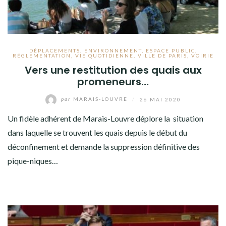
DÉPLACEMENTS
,
ENVIRONNEMENT
,
ESPACE PUBLIC
,
RÉGLEMENTATION
,
VIE QUOTIDIENNE
,
VILLE DE PARIS
,
VOIRIE
Vers une restitution des quais aux
promeneurs…
par
MARAIS-LOUVRE
/
26 MAI 2020
Un fidèle adhérent de Marais-Louvre déplore la situation
dans laquelle se trouvent les quais depuis le début du
déconfinement et demande la suppression définitive des
pique-niques…