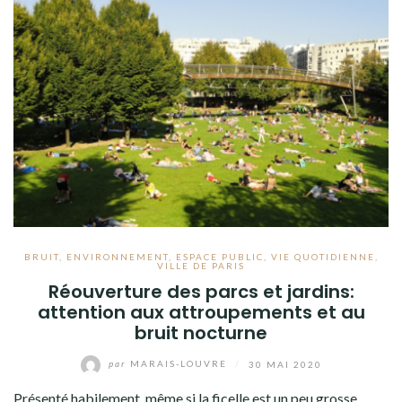
BRUIT
,
ENVIRONNEMENT
,
ESPACE PUBLIC
,
VIE QUOTIDIENNE
,
VILLE DE PARIS
Réouverture des parcs et jardins:
attention aux attroupements et au
bruit nocturne
par
MARAIS-LOUVRE
/
30 MAI 2020
Présenté habilement, même si la ficelle est un peu grosse,