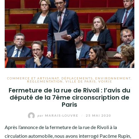
COMMERCE ET ARTISANAT
,
DÉPLACEMENTS
,
ENVIRONNEMENT
,
RÉGLEMENTATION
,
VILLE DE PARIS
,
VOIRIE
Fermeture de la rue de Rivoli : l’avis du
député de la 7ème circonscription de
Paris
par
MARAIS-LOUVRE
/
25 MAI 2020
Après l’annonce de la fermeture de la rue de Rivoli à la
circulation automobile, nous avons interrogé Pacôme Rupin,