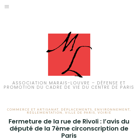
Aller
au
ACCUEIL
contenu
PATRIMOINE
BRUIT
PROPRETÉ
ENVIRONNEMENT
ASSOCIATION MARAIS-LOUVRE – DÉFENSE ET
PROMOTION DU CADRE DE VIE DU CENTRE DE PARIS
RÉGLEMENTATION
COMMERCE ET ARTISANAT
,
DÉPLACEMENTS
,
ENVIRONNEMENT
,
RÉGLEMENTATION
,
VILLE DE PARIS
,
VOIRIE
Fermeture de la rue de Rivoli : l’avis du
député de la 7ème circonscription de
Paris