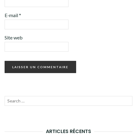
E-mail
*
Site web
Recherche
LANC
pour :
LA
RECH
ARTICLES RÉCENTS