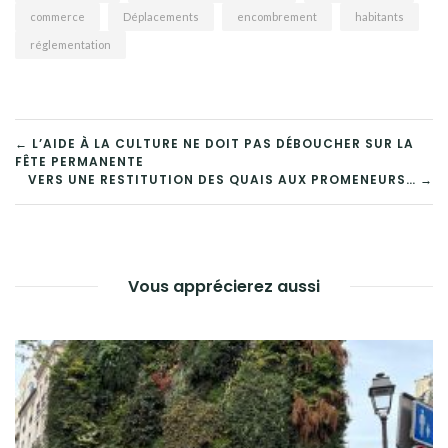
commerce
Déplacements
encombrement
habitants
réglementation
NAVIGATION
← L’AIDE À LA CULTURE NE DOIT PAS DÉBOUCHER SUR LA
FÊTE PERMANENTE
DE
VERS UNE RESTITUTION DES QUAIS AUX PROMENEURS… →
L’ARTICLE
Vous apprécierez aussi