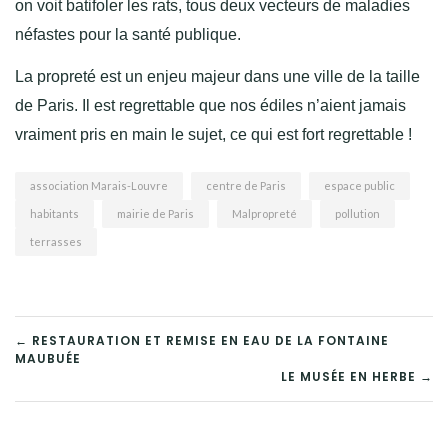
on voit batifoler les rats, tous deux vecteurs de maladies
néfastes pour la santé publique.
La propreté est un enjeu majeur dans une ville de la taille
de Paris. Il est regrettable que nos édiles n’aient jamais
vraiment pris en main le sujet, ce qui est fort regrettable !
association Marais-Louvre
centre de Paris
espace public
habitants
mairie de Paris
Malpropreté
pollution
terrasses
NAVIGATION
← RESTAURATION ET REMISE EN EAU DE LA FONTAINE
MAUBUÉE
DE
LE MUSÉE EN HERBE →
L’ARTICLE