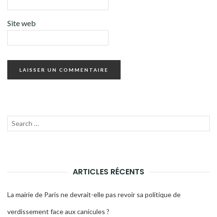
Site web
Recherche
LANC
pour :
LA
RECH
ARTICLES RÉCENTS
La mairie de Paris ne devrait-elle pas revoir sa politique de
verdissement face aux canicules ?