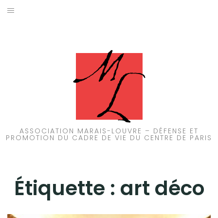
Aller
au
ACCUEIL
contenu
PATRIMOINE
BRUIT
PROPRETÉ
ENVIRONNEMENT
ASSOCIATION MARAIS-LOUVRE – DÉFENSE ET
PROMOTION DU CADRE DE VIE DU CENTRE DE PARIS
RÉGLEMENTATION
Étiquette :
art déco