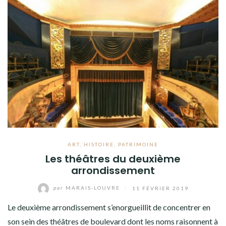
ART
,
HISTOIRE
,
PATRIMOINE
Les théâtres du deuxième
arrondissement
par
MARAIS-LOUVRE
/
11 FÉVRIER 2019
Le deuxième arrondissement s’enorgueillit de concentrer en
son sein des théâtres de boulevard dont les noms raisonnent à