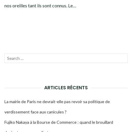
nos oreilles tant ils sont connus. Le…
Recherche
LANC
pour :
LA
RECH
ARTICLES RÉCENTS
La mairie de Paris ne devrait-elle pas revoir sa politique de
verdissement face aux canicules ?
Fujiko Nakaya à la Bourse de Commerce : quand le brouillard