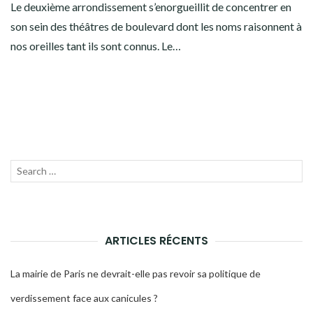
Le deuxième arrondissement s’enorgueillit de concentrer en
son sein des théâtres de boulevard dont les noms raisonnent à
nos oreilles tant ils sont connus. Le…
Recherche
LANC
pour :
LA
RECH
ARTICLES RÉCENTS
La mairie de Paris ne devrait-elle pas revoir sa politique de
verdissement face aux canicules ?