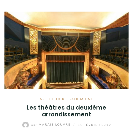
ART
,
HISTOIRE
,
PATRIMOINE
Les théâtres du deuxième
arrondissement
par
MARAIS-LOUVRE
/
11 FÉVRIER 2019