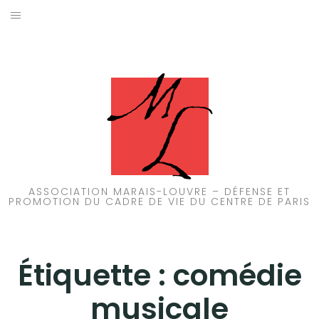
Aller
au
ACCUEIL
contenu
PATRIMOINE
BRUIT
PROPRETÉ
ENVIRONNEMENT
ASSOCIATION MARAIS-LOUVRE – DÉFENSE ET
PROMOTION DU CADRE DE VIE DU CENTRE DE PARIS
RÉGLEMENTATION
Étiquette :
comédie
musicale