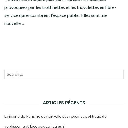
provoquées par les trottinettes et les bicyclettes en libre-
service qui encombrent l’espace public. Elles sont une
nouvelle…
Recherche
LANC
pour :
LA
RECH
ARTICLES RÉCENTS
La mairie de Paris ne devrait-elle pas revoir sa politique de
verdissement face aux canicules ?