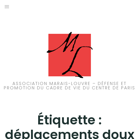
Aller
au
ACCUEIL
contenu
PATRIMOINE
BRUIT
PROPRETÉ
ENVIRONNEMENT
ASSOCIATION MARAIS-LOUVRE – DÉFENSE ET
PROMOTION DU CADRE DE VIE DU CENTRE DE PARIS
RÉGLEMENTATION
Étiquette :
déplacements doux