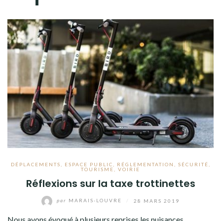
DÉPLACEMENTS
,
ESPACE PUBLIC
,
RÉGLEMENTATION
,
SÉCURITÉ
,
TOURISME
,
VOIRIE
Réflexions sur la taxe trottinettes
par
MARAIS-LOUVRE
/
28 MARS 2019
Nous avons évoqué à plusieurs reprises les nuisances