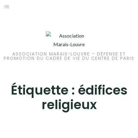
Aller
au
ACCUEIL
contenu
PATRIMOINE
BRUIT
ASSOCIATION MARAIS-LOUVRE – DÉFENSE ET
PROMOTION DU CADRE DE VIE DU CENTRE DE PARIS
PROPRETÉ
ENVIRONNEMENT
Étiquette :
édifices
RÉGLEMENTATION
religieux