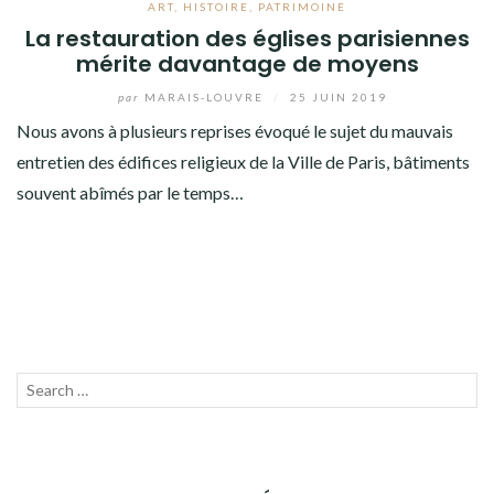
ART
,
HISTOIRE
,
PATRIMOINE
La restauration des églises parisiennes
mérite davantage de moyens
par
MARAIS-LOUVRE
/
25 JUIN 2019
Nous avons à plusieurs reprises évoqué le sujet du mauvais
entretien des édifices religieux de la Ville de Paris, bâtiments
souvent abîmés par le temps…
Recherche
LANC
pour :
LA
RECH