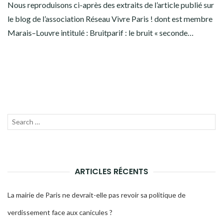
Nous reproduisons ci-après des extraits de l’article publié sur
le blog de l’association Réseau Vivre Paris ! dont est membre
Marais–Louvre intitulé : Bruitparif : le bruit « seconde…
Recherche
LANC
pour :
LA
RECH
ARTICLES RÉCENTS
La mairie de Paris ne devrait-elle pas revoir sa politique de
verdissement face aux canicules ?