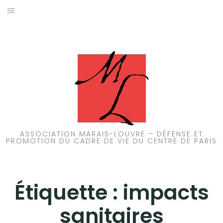
Aller
au
ACCUEIL
contenu
PATRIMOINE
BRUIT
PROPRETÉ
ENVIRONNEMENT
ASSOCIATION MARAIS-LOUVRE – DÉFENSE ET
PROMOTION DU CADRE DE VIE DU CENTRE DE PARIS
RÉGLEMENTATION
Étiquette :
impacts
sanitaires