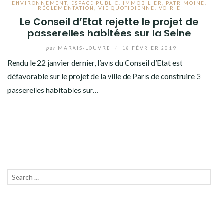
ENVIRONNEMENT
,
ESPACE PUBLIC
,
IMMOBILIER
,
PATRIMOINE
,
RÉGLEMENTATION
,
VIE QUOTIDIENNE
,
VOIRIE
Le Conseil d’Etat rejette le projet de
passerelles habitées sur la Seine
par
MARAIS-LOUVRE
/
18 FÉVRIER 2019
Rendu le 22 janvier dernier, l’avis du Conseil d’Etat est
défavorable sur le projet de la ville de Paris de construire 3
passerelles habitables sur…
Recherche
LANC
pour :
LA
RECH