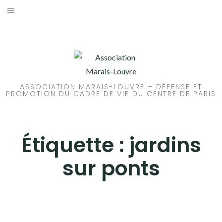
Aller
au
ACCUEIL
contenu
PATRIMOINE
BRUIT
ASSOCIATION MARAIS-LOUVRE – DÉFENSE ET
PROMOTION DU CADRE DE VIE DU CENTRE DE PARIS
PROPRETÉ
ENVIRONNEMENT
Étiquette :
jardins
RÉGLEMENTATION
sur ponts