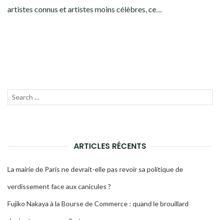
artistes connus et artistes moins célèbres, ce…
Recherche
LANC
pour :
LA
RECH
ARTICLES RÉCENTS
La mairie de Paris ne devrait-elle pas revoir sa politique de
verdissement face aux canicules ?
Fujiko Nakaya à la Bourse de Commerce : quand le brouillard