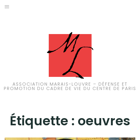
Aller
au
ACCUEIL
contenu
PATRIMOINE
BRUIT
PROPRETÉ
ENVIRONNEMENT
ASSOCIATION MARAIS-LOUVRE – DÉFENSE ET
PROMOTION DU CADRE DE VIE DU CENTRE DE PARIS
RÉGLEMENTATION
Étiquette :
oeuvres