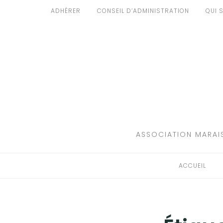
Aller
ADHÉRER
CONSEIL D’ADMINISTRATION
QUI 
au
ACCUEIL
contenu
PATRIMOINE
BRUIT
PROPRETÉ
ENVIRONNEMENT
ASSOCIATION MARAIS
RÉGLEMENTATION
ACCUEIL