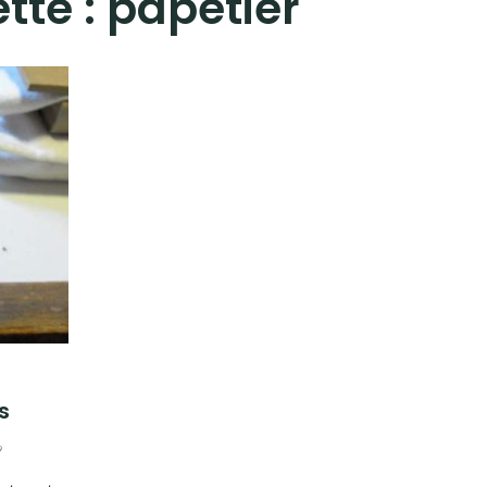
tte :
papetier
s
9