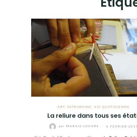
Étique
ART
,
PATRIMOINE
,
VIE QUOTIDIENNE
La reliure dans tous ses état
par
MARAIS-LOUVRE
/
6 FÉVRIER 201