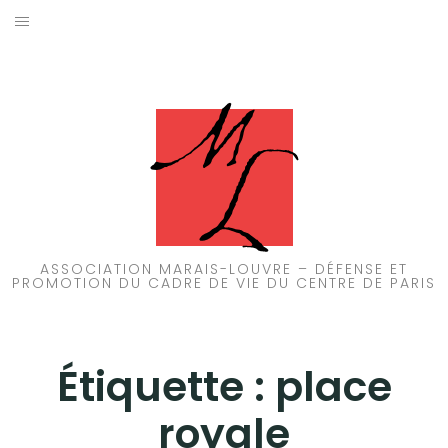
Aller
au
ACCUEIL
contenu
PATRIMOINE
BRUIT
PROPRETÉ
ENVIRONNEMENT
ASSOCIATION MARAIS-LOUVRE – DÉFENSE ET
PROMOTION DU CADRE DE VIE DU CENTRE DE PARIS
RÉGLEMENTATION
Étiquette :
place
royale