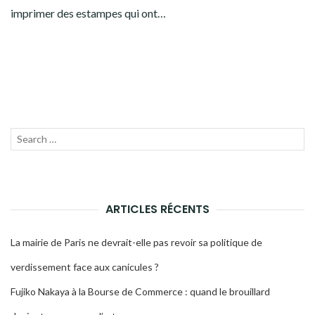
imprimer des estampes qui ont…
Recherche
LANC
pour :
LA
RECH
ARTICLES RÉCENTS
La mairie de Paris ne devrait-elle pas revoir sa politique de
verdissement face aux canicules ?
Fujiko Nakaya à la Bourse de Commerce : quand le brouillard