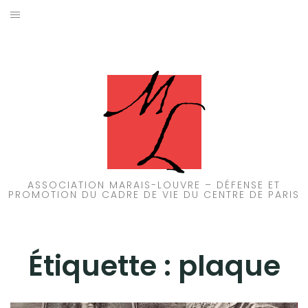
Aller
au
ACCUEIL
contenu
PATRIMOINE
BRUIT
PROPRETÉ
ENVIRONNEMENT
ASSOCIATION MARAIS-LOUVRE – DÉFENSE ET
PROMOTION DU CADRE DE VIE DU CENTRE DE PARIS
RÉGLEMENTATION
Étiquette :
plaque