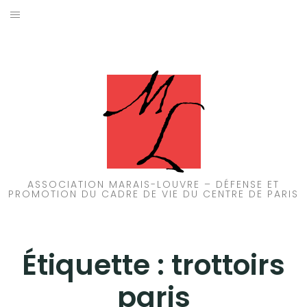
Aller
au
ACCUEIL
contenu
PATRIMOINE
BRUIT
PROPRETÉ
ENVIRONNEMENT
ASSOCIATION MARAIS-LOUVRE – DÉFENSE ET
PROMOTION DU CADRE DE VIE DU CENTRE DE PARIS
RÉGLEMENTATION
Étiquette :
trottoirs
paris