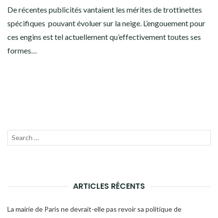
De récentes publicités vantaient les mérites de trottinettes
spécifiques pouvant évoluer sur la neige. L’engouement pour
ces engins est tel actuellement qu’effectivement toutes ses
formes…
Recherche
LANC
pour :
LA
RECH
ARTICLES RÉCENTS
La mairie de Paris ne devrait-elle pas revoir sa politique de