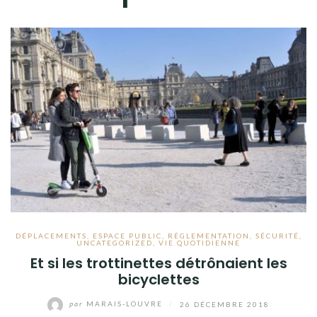
DÉPLACEMENTS
,
ESPACE PUBLIC
,
RÉGLEMENTATION
,
SÉCURITÉ
,
UNCATEGORIZED
,
VIE QUOTIDIENNE
Et si les trottinettes détrônaient les
bicyclettes
par
MARAIS-LOUVRE
/
26 DÉCEMBRE 2018