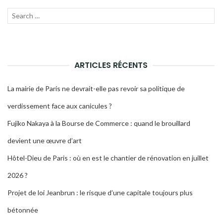
Recherche
LANC
pour :
LA
RECH
ARTICLES RÉCENTS
La mairie de Paris ne devrait-elle pas revoir sa politique de
verdissement face aux canicules ?
Fujiko Nakaya à la Bourse de Commerce : quand le brouillard
devient une œuvre d’art
Hôtel-Dieu de Paris : où en est le chantier de rénovation en juillet
2026 ?
Projet de loi Jeanbrun : le risque d’une capitale toujours plus
bétonnée