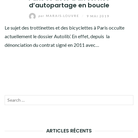
d’autopartage en boucle
par
MARAIS-LOUVRE
/
9 MAI 2019
Le sujet des trottinettes et des bicyclettes à Paris occulte
actuellement le dossier Autolib’. En effet, depuis la
dénonciation du contrat signé en 2011 avec…
Recherche
LANC
pour :
LA
RECH
ARTICLES RÉCENTS