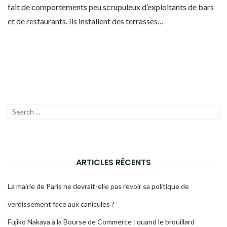
fait de comportements peu scrupuleux d’exploitants de bars
et de restaurants. Ils installent des terrasses…
Recherche
LANC
pour :
LA
RECH
ARTICLES RÉCENTS
La mairie de Paris ne devrait-elle pas revoir sa politique de
verdissement face aux canicules ?
Fujiko Nakaya à la Bourse de Commerce : quand le brouillard