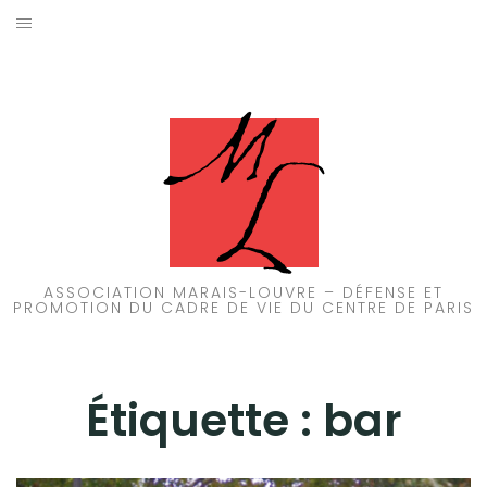
Aller
au
ACCUEIL
contenu
PATRIMOINE
BRUIT
PROPRETÉ
ENVIRONNEMENT
ASSOCIATION MARAIS-LOUVRE – DÉFENSE ET
PROMOTION DU CADRE DE VIE DU CENTRE DE PARIS
RÉGLEMENTATION
Étiquette :
bar