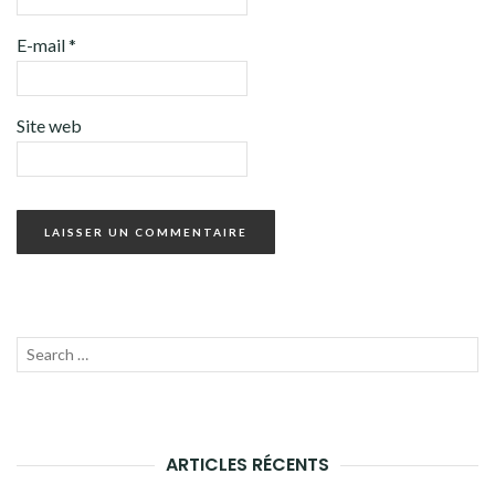
E-mail
*
Site web
Recherche
LANC
pour :
LA
RECH
ARTICLES RÉCENTS