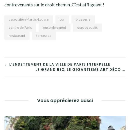
contrevenants sur le droit chemin. C’est affligeant !
association Marais-Louvre
bar
brasserie
centre de Paris
encombrement
espace public
restaurant
terrasses
NAVIGATION
← L’ENDETTEMENT DE LA VILLE DE PARIS INTERPELLE
LE GRAND REX, LE GIGANTISME ART DÉCO →
DE
L’ARTICLE
Vous apprécierez aussi