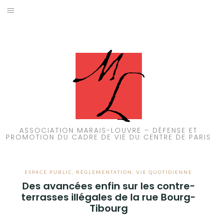
Aller
au
ACCUEIL
contenu
PATRIMOINE
BRUIT
PROPRETÉ
ENVIRONNEMENT
ASSOCIATION MARAIS-LOUVRE – DÉFENSE ET
PROMOTION DU CADRE DE VIE DU CENTRE DE PARIS
RÉGLEMENTATION
ESPACE PUBLIC
,
RÉGLEMENTATION
,
VIE QUOTIDIENNE
Des avancées enfin sur les contre-
terrasses illégales de la rue Bourg-
Tibourg