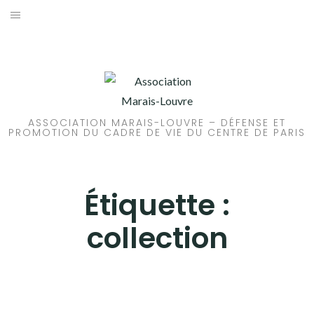
Aller
au
ACCUEIL
contenu
PATRIMOINE
BRUIT
ASSOCIATION MARAIS-LOUVRE – DÉFENSE ET
PROMOTION DU CADRE DE VIE DU CENTRE DE PARIS
PROPRETÉ
ENVIRONNEMENT
Étiquette :
RÉGLEMENTATION
collection