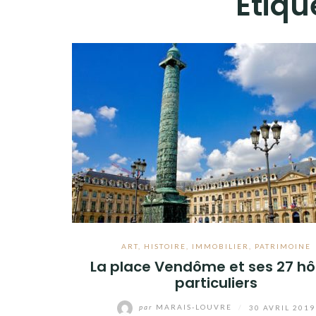
Étiqu
ART
,
HISTOIRE
,
IMMOBILIER
,
PATRIMOINE
La place Vendôme et ses 27 hô
particuliers
par
MARAIS-LOUVRE
/
30 AVRIL 2019