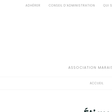
Aller
ADHÉRER
CONSEIL D’ADMINISTRATION
QUI 
au
ACCUEIL
contenu
PATRIMOINE
BRUIT
PROPRETÉ
ENVIRONNEMENT
ASSOCIATION MARAIS
RÉGLEMENTATION
ACCUEIL