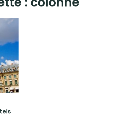
ette :
colonne
tels