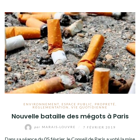
ENVIRONNEMENT
,
ESPACE PUBLIC
,
PROPRETÉ
,
RÉGLEMENTATION
,
VIE QUOTIDIENNE
Nouvelle bataille des mégots à Paris
par
MARAIS-LOUVRE
/
7 FÉVRIER 2019
Dans sa séance du 05 février, le Conseil de Paris a voté la mise