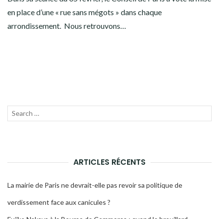
en place d’une « rue sans mégots » dans chaque
arrondissement. Nous retrouvons…
Recherche
LANC
pour :
LA
RECH
ARTICLES RÉCENTS
La mairie de Paris ne devrait-elle pas revoir sa politique de
verdissement face aux canicules ?