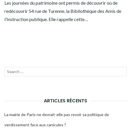
Les journées du patrimoine ont permis de découvrir où de
redécouvrir 54 rue de Turenne, la Bibliothèque des Amis de
l’Instruction publique. Elle rappelle cette…
Recherche
LANC
pour :
LA
RECH
ARTICLES RÉCENTS
La mairie de Paris ne devrait-elle pas revoir sa politique de
verdissement face aux canicules ?