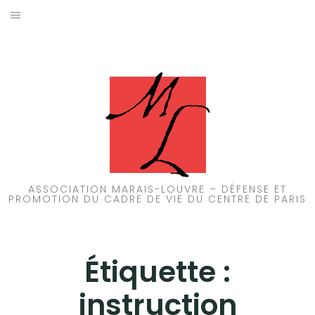
Aller
au
ACCUEIL
contenu
PATRIMOINE
BRUIT
PROPRETÉ
ENVIRONNEMENT
ASSOCIATION MARAIS-LOUVRE – DÉFENSE ET
PROMOTION DU CADRE DE VIE DU CENTRE DE PARIS
RÉGLEMENTATION
Étiquette :
instruction