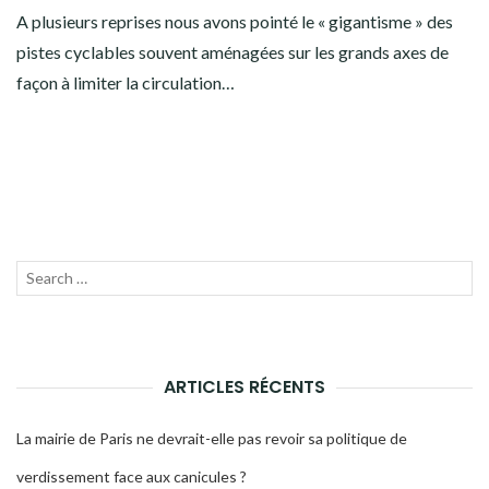
A plusieurs reprises nous avons pointé le « gigantisme » des
pistes cyclables souvent aménagées sur les grands axes de
façon à limiter la circulation…
Recherche
LANC
pour :
LA
RECH
ARTICLES RÉCENTS
La mairie de Paris ne devrait-elle pas revoir sa politique de
verdissement face aux canicules ?