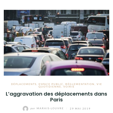
DÉPLACEMENTS
,
ESPACE PUBLIC
,
RÉGLEMENTATION
,
VIE
QUOTIDIENNE
,
VOIRIE
L’aggravation des déplacements dans
Paris
par
MARAIS-LOUVRE
/
29 MAI 2019