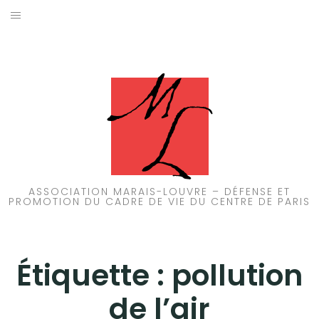
Aller
au
ACCUEIL
contenu
PATRIMOINE
BRUIT
PROPRETÉ
ENVIRONNEMENT
ASSOCIATION MARAIS-LOUVRE – DÉFENSE ET
PROMOTION DU CADRE DE VIE DU CENTRE DE PARIS
RÉGLEMENTATION
Étiquette :
pollution
de l’air