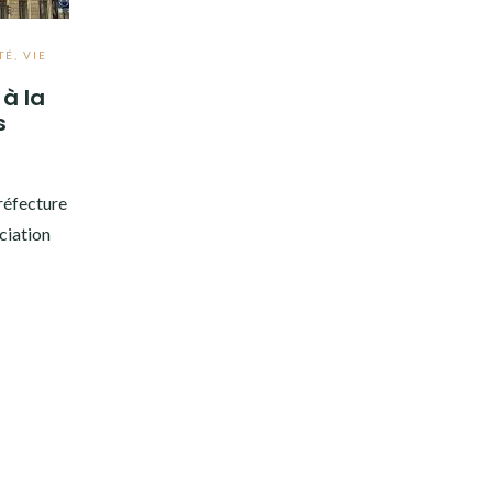
TÉ
,
VIE
 à la
s
réfecture
ociation