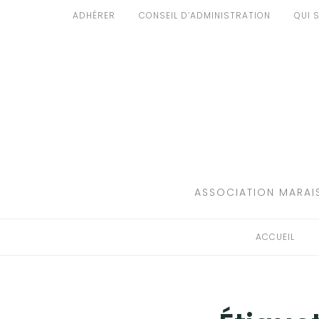
Aller
ADHÉRER
CONSEIL D’ADMINISTRATION
QUI 
au
ACCUEIL
contenu
PATRIMOINE
BRUIT
PROPRETÉ
ENVIRONNEMENT
ASSOCIATION MARAIS
RÉGLEMENTATION
ACCUEIL