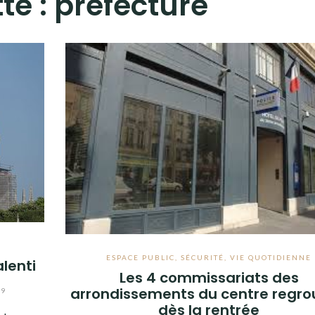
te :
préfecture
É
ESPACE PUBLIC
,
SÉCURITÉ
,
VIE QUOTIDIENNE
lenti
Les 4 commissariats des
arrondissements du centre regr
19
dès la rentrée