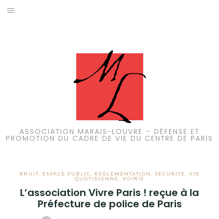
Aller
au
ACCUEIL
contenu
PATRIMOINE
BRUIT
PROPRETÉ
ENVIRONNEMENT
ASSOCIATION MARAIS-LOUVRE – DÉFENSE ET
PROMOTION DU CADRE DE VIE DU CENTRE DE PARIS
RÉGLEMENTATION
BRUIT
,
ESPACE PUBLIC
,
RÉGLEMENTATION
,
SÉCURITÉ
,
VIE
QUOTIDIENNE
,
VOIRIE
L’association Vivre Paris ! reçue à la
Préfecture de police de Paris