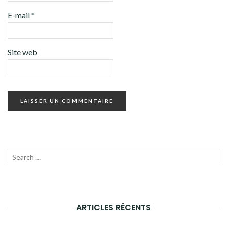
E-mail
*
Site web
Recherche
LANC
pour :
LA
RECH
ARTICLES RÉCENTS