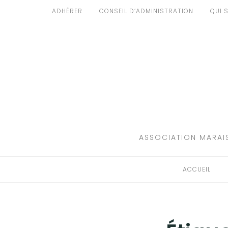
Aller
ADHÉRER
CONSEIL D’ADMINISTRATION
QUI 
au
ACCUEIL
contenu
PATRIMOINE
BRUIT
PROPRETÉ
ENVIRONNEMENT
ASSOCIATION MARAIS
RÉGLEMENTATION
ACCUEIL