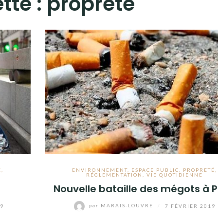
tte :
propreté
É
,
ENVIRONNEMENT
,
ESPACE PUBLIC
,
PROPRETÉ
,
RÉGLEMENTATION
,
VIE QUOTIDIENNE
Nouvelle bataille des mégots à P
19
par
MARAIS-LOUVRE
/
7 FÉVRIER 2019