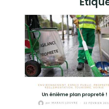
Étique
ENVIRONNEMENT
,
ESPACE PUBLIC
,
PROPRET
RÉGLEMENTATION
,
TOURISME
,
VOIRIE
Un énième plan propreté !
par
MARAIS-LOUVRE
/
22 FÉVRIER 20