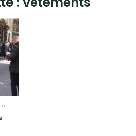
te :
vêtements
ETÉ
,
s