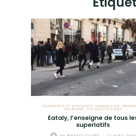
Étiquet
COMMERCE ET ARTISANAT
,
IMMOBILIER
,
PROPR
TOURISME
,
VIE QUOTIDIENNE
Eataly, l’enseigne de tous le
superlatifs
par
MARAIS-LOUVRE
/
17 AVRIL 2019