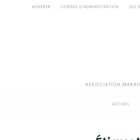
Aller
ADHÉRER
CONSEIL D’ADMINISTRATION
QUI 
au
ACCUEIL
contenu
PATRIMOINE
BRUIT
PROPRETÉ
ENVIRONNEMENT
ASSOCIATION MARAIS
RÉGLEMENTATION
ACCUEIL