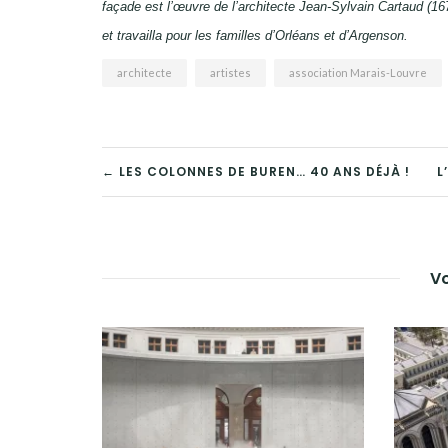
façade est l’œuvre de l’architecte Jean-Sylvain Cartaud (1
et travailla pour les familles d’Orléans et d’Argenson.
architecte
artistes
association Marais-Louvre
NAVIGATION
← LES COLONNES DE BUREN… 40 ANS DÉJÀ !
L
DE
L’ARTICLE
Vo