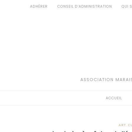
Aller
ADHÉRER
CONSEIL D’ADMINISTRATION
QUI 
au
ACCUEIL
contenu
PATRIMOINE
BRUIT
PROPRETÉ
ENVIRONNEMENT
ASSOCIATION MARAIS
RÉGLEMENTATION
ACCUEIL
ART
,
C