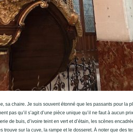
e, sa chaire. Je suis souvent étonné que les passants pour la p
hent pas qu’il s’agit d’une pièce unique qu’il ne faut à aucun pri
e de buis, d’ivoire teint en vert et d’étain, les scènes encadré
es trouve sur la cuve, la rampe et le dosseret. À noter que des te