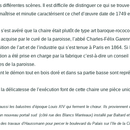
 différentes scènes. Il est difficile de distinguer ce qui se trouve
maîtrise et minutie caractérisent ce chef d’œuvre date de 1749 e
s’est avéré que la chaire était plutôt de type art baroque-rococ
t acquise par le curé de la paroisse, l’abbé Charles-Félix Garen
tion de l’art et de l’industrie qui s’est tenue à Paris en 1864. Si 
ion a été prise en charge par la fabrique c’est-à-dire un conseil
es de la paroisse.
ant le démon tout en bois doré et dans sa partie basse sont repr
la délicatesse de l’exécution font de cette chaire une pièce uni
aussi les balustres d’époque Louis XIV qui ferment le chœur. Ils proviennent 
un nouveau portail sud (côté rue des Blancs Manteaux) installé par Baltard et
 des travaux d’Haussmann pour percer le boulevard du Palais sur l’Ile de la Ci