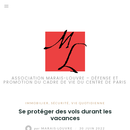
Aller
au
ACCUEIL
contenu
PATRIMOINE
BRUIT
PROPRETÉ
ENVIRONNEMENT
ASSOCIATION MARAIS-LOUVRE – DÉFENSE ET
PROMOTION DU CADRE DE VIE DU CENTRE DE PARIS
RÉGLEMENTATION
IMMOBILIER
,
SÉCURITÉ
,
VIE QUOTIDIENNE
Se protéger des vols durant les
vacances
par
MARAIS-LOUVRE
/
30 JUIN 2022