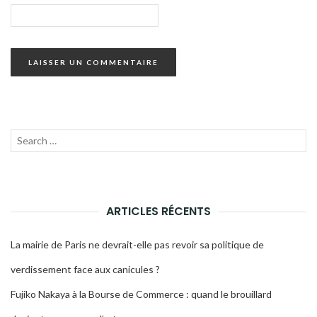
Recherche
LANC
pour :
LA
RECH
ARTICLES RÉCENTS
La mairie de Paris ne devrait-elle pas revoir sa politique de
verdissement face aux canicules ?
Fujiko Nakaya à la Bourse de Commerce : quand le brouillard