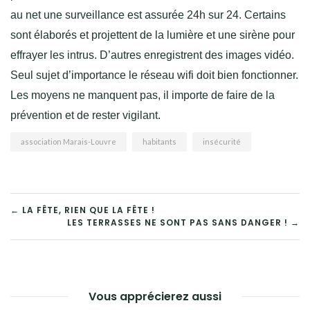
au net une surveillance est assurée 24h sur 24. Certains
sont élaborés et projettent de la lumière et une sirène pour
effrayer les intrus. D’autres enregistrent des images vidéo.
Seul sujet d’importance le réseau wifi doit bien fonctionner.
Les moyens ne manquent pas, il importe de faire de la
prévention et de rester vigilant.
association Marais-Louvre
habitants
insécurité
NAVIGATION
← LA FÊTE, RIEN QUE LA FÊTE !
LES TERRASSES NE SONT PAS SANS DANGER ! →
DE
L’ARTICLE
Vous apprécierez aussi