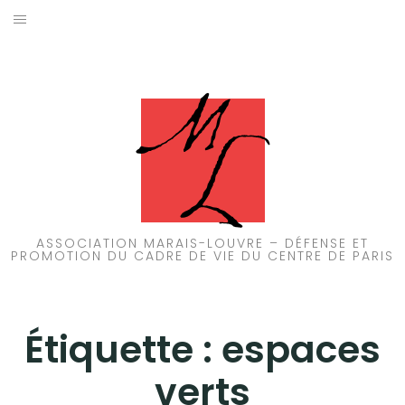
Aller
au
ACCUEIL
contenu
PATRIMOINE
BRUIT
PROPRETÉ
ENVIRONNEMENT
ASSOCIATION MARAIS-LOUVRE – DÉFENSE ET
PROMOTION DU CADRE DE VIE DU CENTRE DE PARIS
RÉGLEMENTATION
Étiquette :
espaces
verts