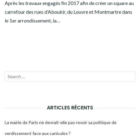
Après les travaux engagés fin 2017 afin de créer un square au
carrefour des rues d’Aboukir, du Louvre et Montmartre dans
le 1er arrondissement, la…
Recherche
LANC
pour :
LA
RECH
ARTICLES RÉCENTS
La mairie de Paris ne devrait-elle pas revoir sa politique de
verdissement face aux canicules ?