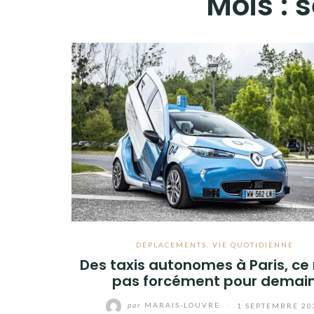
Mois :
s
DÉPLACEMENTS
,
VIE QUOTIDIENNE
Des taxis autonomes à Paris, ce 
pas forcément pour demai
par
MARAIS-LOUVRE
/
1 SEPTEMBRE 20