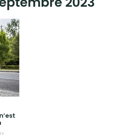
eptembre 2023
n’est
n
23