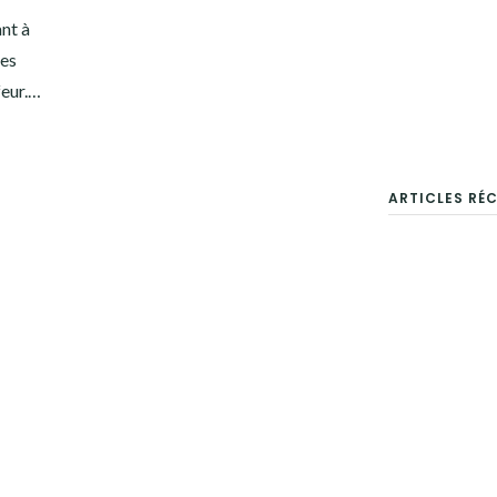
ant à
res
feur.…
ARTICLES RÉ