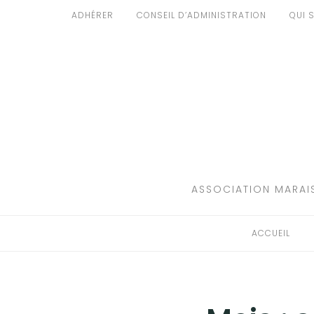
Aller
ADHÉRER
CONSEIL D’ADMINISTRATION
QUI 
au
ACCUEIL
contenu
PATRIMOINE
BRUIT
PROPRETÉ
ENVIRONNEMENT
ASSOCIATION MARAIS
RÉGLEMENTATION
ACCUEIL