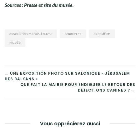
Sources : Presse et site du musée.
association Marais-Louvre
commerce
exposition
musée
NAVIGATION
← UNE EXPOSITION PHOTO SUR SALONIQUE « JÉRUSALEM
DES BALKANS »
DE
QUE FAIT LA MAIRIE POUR ENDIGUER LE RETOUR DES
DÉJECTIONS CANINES ? →
L’ARTICLE
Vous apprécierez aussi