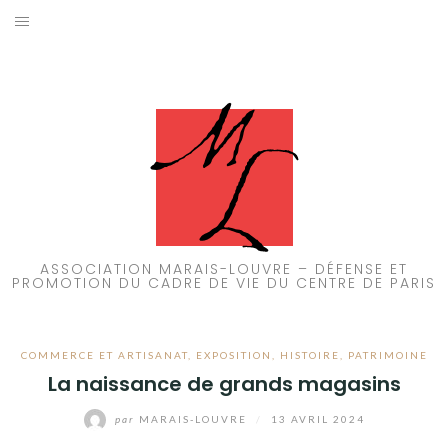
Aller
au
ACCUEIL
contenu
PATRIMOINE
BRUIT
PROPRETÉ
ENVIRONNEMENT
ASSOCIATION MARAIS-LOUVRE – DÉFENSE ET
PROMOTION DU CADRE DE VIE DU CENTRE DE PARIS
RÉGLEMENTATION
COMMERCE ET ARTISANAT
,
EXPOSITION
,
HISTOIRE
,
PATRIMOINE
La naissance de grands magasins
par
MARAIS-LOUVRE
/
13 AVRIL 2024