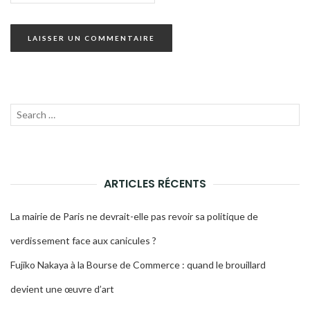
Recherche
LANC
pour :
LA
RECH
ARTICLES RÉCENTS
La mairie de Paris ne devrait-elle pas revoir sa politique de
verdissement face aux canicules ?
Fujiko Nakaya à la Bourse de Commerce : quand le brouillard
devient une œuvre d’art