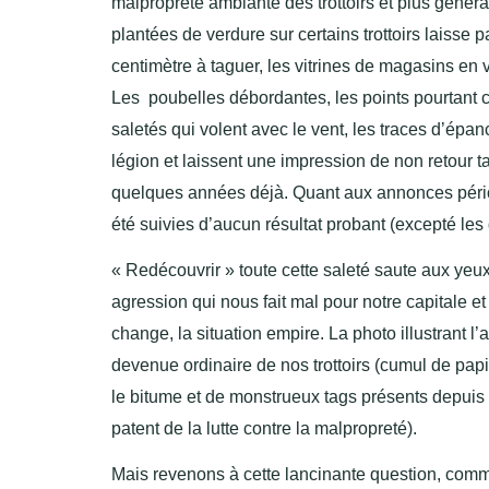
malpropreté ambiante des trottoirs et plus généra
plantées de verdure sur certains trottoirs laisse 
centimètre à taguer, les vitrines de magasins en
Les poubelles débordantes, les points pourtant 
saletés qui volent avec le vent, les traces d’épa
légion et laissent une impression de non retour t
quelques années déjà. Quant aux annonces périod
été suivies d’aucun résultat probant (excepté les
« Redécouvrir » toute cette saleté saute aux ye
agression qui nous fait mal pour notre capitale et
change, la situation empire. La photo illustrant l
devenue ordinaire de nos trottoirs (cumul de papie
le bitume et de monstrueux tags présents depuis
patent de la lutte contre la malpropreté).
Mais revenons à cette lancinante question, comme