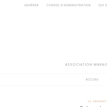
Aller
ADHÉRER
CONSEIL D’ADMINISTRATION
QUI 
au
ACCUEIL
contenu
PATRIMOINE
BRUIT
PROPRETÉ
ENVIRONNEMENT
ASSOCIATION MARAIS
RÉGLEMENTATION
ACCUEIL
JO
,
PROPRET