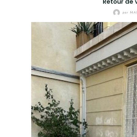
Retour de v
par
MA