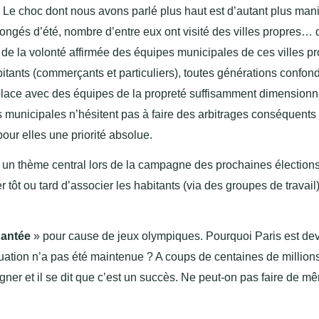
? Le choc dont nous avons parlé plus haut est d’autant plus mani
ongés d’été, nombre d’entre eux ont visité des villes propres… 
 la volonté affirmée des équipes municipales de ces villes pro
bitants (commerçants et particuliers), toutes générations confon
place avec des équipes de la propreté suffisamment dimensionn
nicipales n’hésitent pas à faire des arbitrages conséquents s
pour elles une priorité absolue.
ra un thème central lors de la campagne des prochaines élection
 tôt ou tard d’associer les habitants (via des groupes de travail)
hantée
» pour cause de jeux olympiques. Pourquoi Paris est d
tuation n’a pas été maintenue ? A coups de centaines de million
igner et il se dit que c’est un succès. Ne peut-on pas faire de m
…