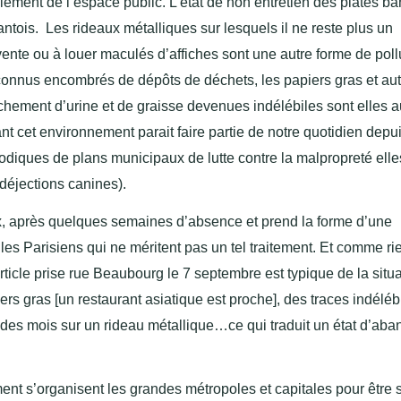
lement de l’espace public. L’état de non entretien des plates b
pantois. Les rideaux métalliques sur lesquels il ne reste plus un
 vente ou à louer maculés d’affiches sont une autre forme de pol
connus encombrés de dépôts de déchets, les papiers gras et au
nchement d’urine et de graisse devenues indélébiles sont elles a
ant cet environnement parait faire partie de notre quotidien depu
iques de plans municipaux de lutte contre la malpropreté elle
 déjections canines).
ux, après quelques semaines d’absence et prend la forme d’une
 les Parisiens qui ne méritent pas un tel traitement. Et comme ri
’article prise rue Beaubourg le 7 septembre est typique de la situ
rs gras [un restaurant asiatique est proche], des traces indéléb
 des mois sur un rideau métallique…ce qui traduit un état d’ab
nt s’organisent les grandes métropoles et capitales pour être s