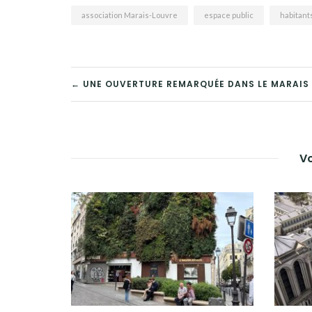
association Marais-Louvre
espace public
habitant
NAVIGATION
← UNE OUVERTURE REMARQUÉE DANS LE MARAIS
DE
L’ARTICLE
Vo