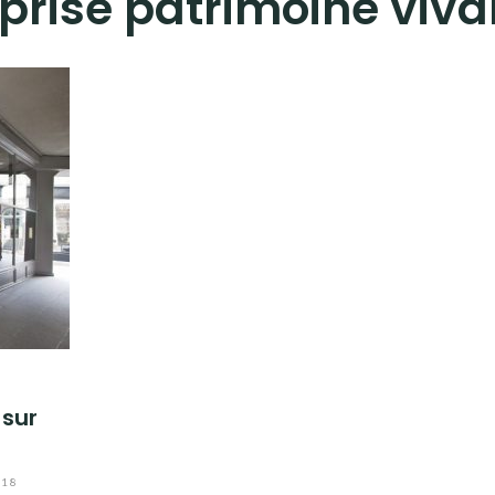
prise patrimoine viva
 sur
018