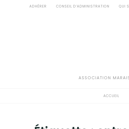
Aller
ADHÉRER
CONSEIL D’ADMINISTRATION
QUI 
au
ACCUEIL
contenu
PATRIMOINE
BRUIT
PROPRETÉ
ENVIRONNEMENT
ASSOCIATION MARAIS
RÉGLEMENTATION
ACCUEIL