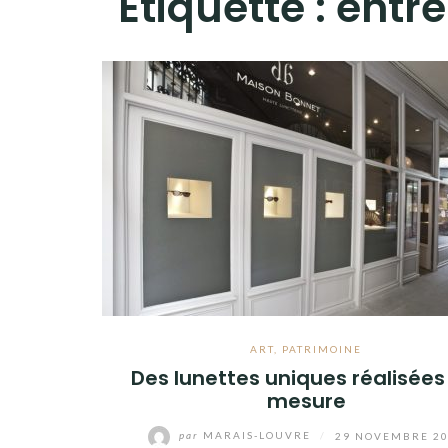
Étiquette :
entre
ART
,
PATRIMOINE
Des lunettes uniques réalisées
mesure
par
MARAIS-LOUVRE
/
29 NOVEMBRE 2