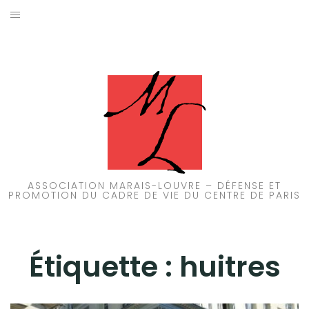
Aller
au
ACCUEIL
contenu
PATRIMOINE
BRUIT
PROPRETÉ
ENVIRONNEMENT
ASSOCIATION MARAIS-LOUVRE – DÉFENSE ET
PROMOTION DU CADRE DE VIE DU CENTRE DE PARIS
RÉGLEMENTATION
Étiquette :
huitres