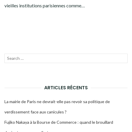
vieilles institutions parisiennes comme…
Recherche
LANC
pour :
LA
RECH
ARTICLES RÉCENTS
La mairie de Paris ne devrait-elle pas revoir sa politique de
verdissement face aux canicules ?
Fujiko Nakaya à la Bourse de Commerce : quand le brouillard