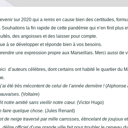
revenir sur 2020 qui a remis en cause bien des certitudes, form
ouhaitons la fin rapide de cette pandémie qui n’en finit plus et
icultés, des angoisses et des laisser pour compte.
ue à se développer et réponde bien à vos besoins.
rendre une expression propre aux Marseillais. Merci aussi de v
oici d’auteurs célèbres, dont certains ont habité le quartier du M
me.
’ai été très mécontent de celui de l’année dernière !
(Alphonse A
auvaises.
(Voltaire)
 notre amitié sans vieillir notre cœur.
(Victor Hugo)
n faire quelque chose.
(Jules Renard)
t de neige traversé par mille carrosses, étincelant de joujoux e
délire officiel d’une grande ville fait pour troubler le cerveau d