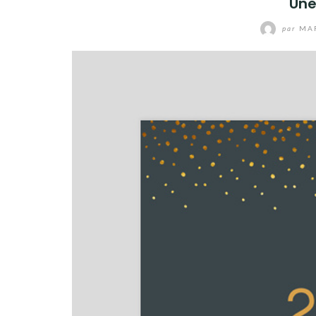
Une
par
MAR