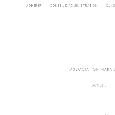
Aller
ADHÉRER
CONSEIL D’ADMINISTRATION
QUI 
au
ACCUEIL
contenu
PATRIMOINE
BRUIT
PROPRETÉ
ENVIRONNEMENT
ASSOCIATION MARAIS
RÉGLEMENTATION
ACCUEIL