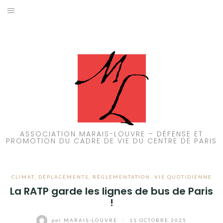
Aller
au
ACCUEIL
contenu
PATRIMOINE
BRUIT
PROPRETÉ
ENVIRONNEMENT
ASSOCIATION MARAIS-LOUVRE – DÉFENSE ET
PROMOTION DU CADRE DE VIE DU CENTRE DE PARIS
RÉGLEMENTATION
CLIMAT
,
DÉPLACEMENTS
,
RÉGLEMENTATION
,
VIE QUOTIDIENNE
La RATP garde les lignes de bus de Paris
!
par
MARAIS-LOUVRE
/
11 OCTOBRE 2025