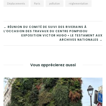
Déplacements
Paris
pollution
réglementation
NAVIGATION
← RÉUNION DU COMITÉ DE SUIVI DES RIVERAINS À
L’OCCASION DES TRAVAUX DU CENTRE POMPIDOU
DE
EXPOSITION VICTOR HUGO « LE TESTAMENT AUX
ARCHIVES NATIONALES →
L’ARTICLE
Vous apprécierez aussi