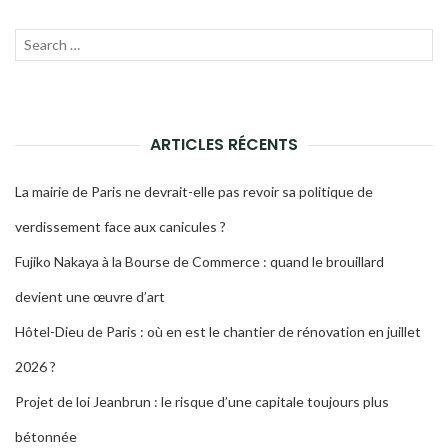
Recherche
LANC
pour :
LA
RECH
ARTICLES RÉCENTS
La mairie de Paris ne devrait-elle pas revoir sa politique de
verdissement face aux canicules ?
Fujiko Nakaya à la Bourse de Commerce : quand le brouillard
devient une œuvre d’art
Hôtel-Dieu de Paris : où en est le chantier de rénovation en juillet
2026 ?
Projet de loi Jeanbrun : le risque d’une capitale toujours plus
bétonnée