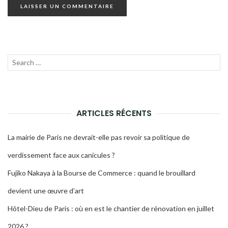
Recherche
LANC
pour :
LA
RECH
ARTICLES RÉCENTS
La mairie de Paris ne devrait-elle pas revoir sa politique de
verdissement face aux canicules ?
Fujiko Nakaya à la Bourse de Commerce : quand le brouillard
devient une œuvre d’art
Hôtel-Dieu de Paris : où en est le chantier de rénovation en juillet
2026 ?