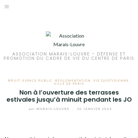
Aller
au
ACCUEIL
contenu
PATRIMOINE
BRUIT
ASSOCIATION MARAIS-LOUVRE – DÉFENSE ET
PROMOTION DU CADRE DE VIE DU CENTRE DE PARIS
PROPRETÉ
ENVIRONNEMENT
BRUIT
,
ESPACE PUBLIC
,
RÉGLEMENTATION
,
VIE QUOTIDIENNE
,
VILLE DE PARIS
Non à l’ouverture des terrasses
RÉGLEMENTATION
estivales jusqu’à minuit pendant les JO
par
MARAIS-LOUVRE
/
30 JANVIER 2024