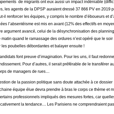
 campements de migrants ont eux aussi un impact indéniable (diffi
ités, les agents de la DPSP auraient dressé 37 866 PV en 2019 
t-il renforcer les équipes, y compris le nombre d’éboueurs et d
ncées l’absentéisme est mis en avant (12% des effectifs en moye
utre argument avancé, celui de la désynchronisation des plannin
le matin quand le ramassage des ordures n’est opéré que le soir 
er les poubelles débordantes et balayer ensuite !
didats font preuve d’imagination. Pour les uns, il faut redonne
dissement. Pour d’autres, il serait préférable de le transférer a
 corps de managers de rues…
uestion de la passion politique sans doute attachée à ce dossier
chaine équipe élue devra prendre à bras le corps ce thème et m
certains professionnels impliqués des mesures fortes, car quell
nificativement la tendance… Les Parisiens ne comprendraient pas 