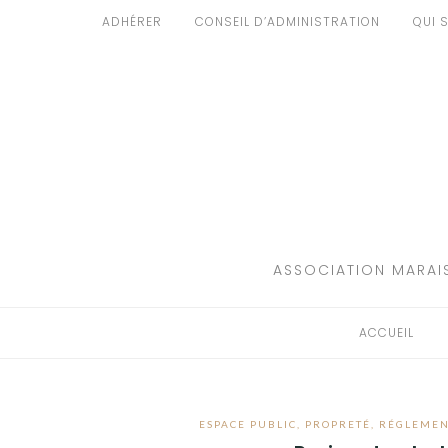
Aller
ADHÉRER
CONSEIL D’ADMINISTRATION
QUI 
au
ACCUEIL
contenu
PATRIMOINE
BRUIT
PROPRETÉ
ENVIRONNEMENT
ASSOCIATION MARAIS
RÉGLEMENTATION
ACCUEIL
ESPACE PUBLIC
,
PROPRETÉ
,
RÉGLEMEN