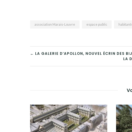
association Marais-Louvre
espace public
habitant
NAVIGATION
← LA GALERIE D’APOLLON, NOUVEL ÉCRIN DES B
LA 
DE
L’ARTICLE
Vo