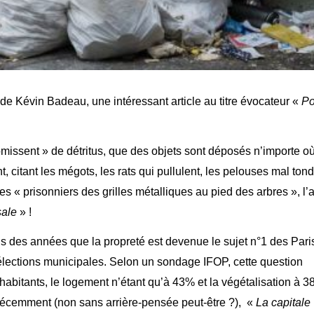
 de Kévin Badeau, une intéressant article au titre évocateur «
Po
issent » de détritus, que des objets sont déposés n’importe où
t, citant les mégots, les rats qui pullulent, les pelouses mal ton
s « prisonniers des grilles métalliques au pied des arbres », l’
sale
» !
is des années que la propreté est devenue le sujet n°1 des Pari
s élections municipales. Selon un sondage IFOP, cette question
habitants, le logement n’étant qu’à 43% et la végétalisation à 3
t récemment (non sans arrière-pensée peut-être ?), «
La capitale