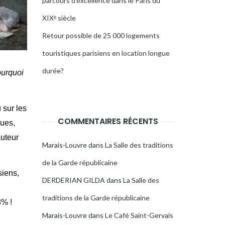
parcours d’excellence dans le Paris du
XIXᵉ siècle
Retour possible de 25 000 logements
touristiques parisiens en location longue
durée?
urquoi
 sur les
COMMENTAIRES RÉCENTS
dues,
auteur
Marais-Louvre
dans
La Salle des traditions
de la Garde républicaine
siens,
DERDERIAN GILDA
dans
La Salle des
traditions de la Garde républicaine
8% !
Marais-Louvre
dans
Le Café Saint-Gervais