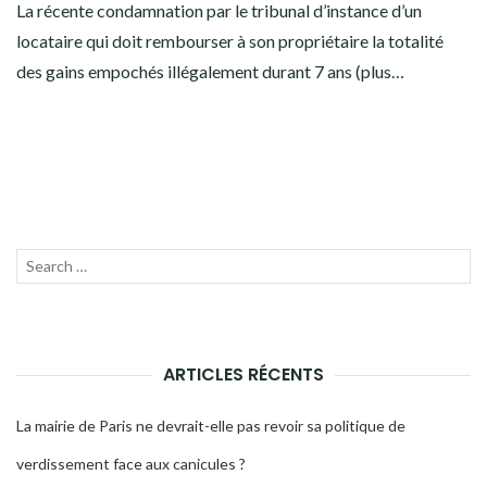
La récente condamnation par le tribunal d’instance d’un
locataire qui doit rembourser à son propriétaire la totalité
des gains empochés illégalement durant 7 ans (plus…
Recherche
LANC
pour :
LA
RECH
ARTICLES RÉCENTS
La mairie de Paris ne devrait-elle pas revoir sa politique de
verdissement face aux canicules ?