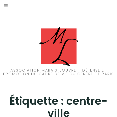
Aller
au
ACCUEIL
contenu
PATRIMOINE
BRUIT
PROPRETÉ
ENVIRONNEMENT
ASSOCIATION MARAIS-LOUVRE – DÉFENSE ET
PROMOTION DU CADRE DE VIE DU CENTRE DE PARIS
RÉGLEMENTATION
Étiquette :
centre-
ville