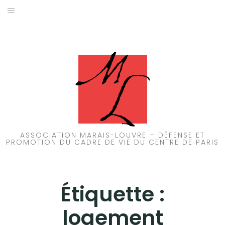
Aller
au
ACCUEIL
contenu
PATRIMOINE
BRUIT
PROPRETÉ
ENVIRONNEMENT
ASSOCIATION MARAIS-LOUVRE – DÉFENSE ET
PROMOTION DU CADRE DE VIE DU CENTRE DE PARIS
RÉGLEMENTATION
Étiquette :
logement