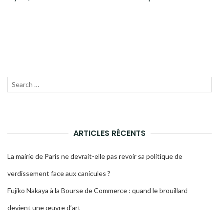
Recherche
LANC
pour :
LA
RECH
ARTICLES RÉCENTS
La mairie de Paris ne devrait-elle pas revoir sa politique de
verdissement face aux canicules ?
Fujiko Nakaya à la Bourse de Commerce : quand le brouillard
devient une œuvre d’art