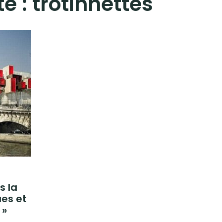
te :
trotinnettes
s la
ues et
 »