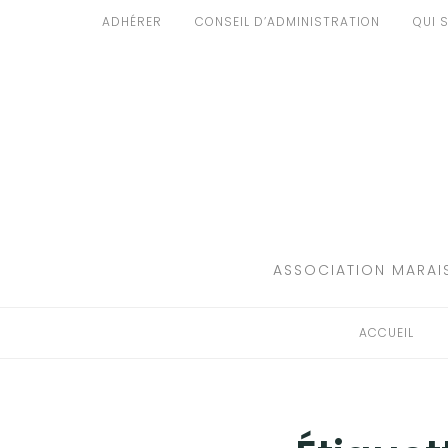
Aller
ADHÉRER
CONSEIL D’ADMINISTRATION
QUI 
au
ACCUEIL
contenu
PATRIMOINE
BRUIT
PROPRETÉ
ENVIRONNEMENT
ASSOCIATION MARAIS
RÉGLEMENTATION
ACCUEIL