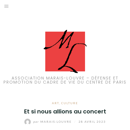
Aller
au
ACCUEIL
contenu
PATRIMOINE
BRUIT
PROPRETÉ
ENVIRONNEMENT
ASSOCIATION MARAIS-LOUVRE – DÉFENSE ET
PROMOTION DU CADRE DE VIE DU CENTRE DE PARIS
RÉGLEMENTATION
ART
,
CULTURE
Et si nous allions au concert
par
MARAIS-LOUVRE
/
28 AVRIL 2023