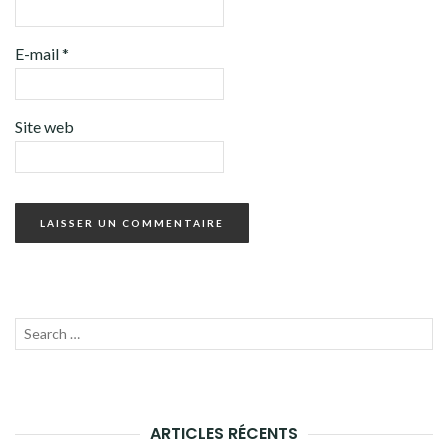
E-mail
*
Site web
Recherche
LANC
pour :
LA
RECH
ARTICLES RÉCENTS