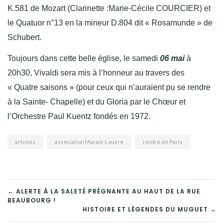
K.581 de Mozart (Clarinette :Marie-Cécile COURCIER) et
le Quatuor n°13 en la mineur D.804 dit « Rosamunde » de
Schubert.
Toujours dans cette belle église, le samedi
06 mai
à
20h30, Vivaldi sera mis à l’honneur au travers des
« Quatre saisons » (pour ceux qui n’auraient pu se rendre
à la Sainte- Chapelle) et du Gloria par le Chœur et
l’Orchestre Paul Kuentz fondés en 1972.
artistes
association Marais-Louvre
centre de Paris
NAVIGATION
← ALERTE À LA SALETÉ PRÉGNANTE AU HAUT DE LA RUE
BEAUBOURG !
DE
HISTOIRE ET LÉGENDES DU MUGUET →