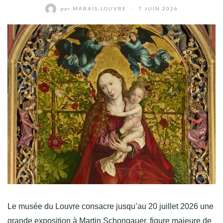
par
MARAIS-LOUVRE
/
7 JUIN 2026
Le musée du Louvre consacre jusqu’au 20 juillet 2026 une
grande exposition à Martin Schongauer, figure majeure de