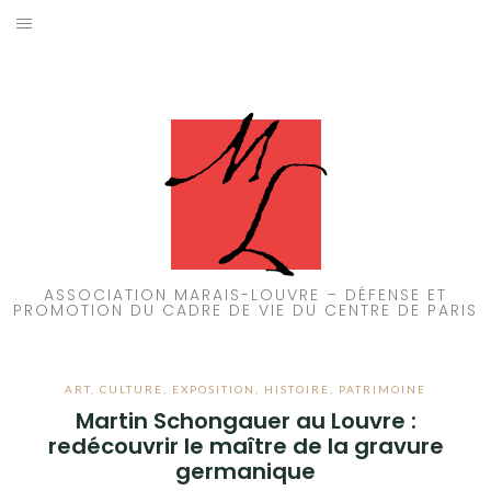
Aller
au
ACCUEIL
contenu
PATRIMOINE
BRUIT
PROPRETÉ
ENVIRONNEMENT
ASSOCIATION MARAIS-LOUVRE – DÉFENSE ET
PROMOTION DU CADRE DE VIE DU CENTRE DE PARIS
RÉGLEMENTATION
ART
,
CULTURE
,
EXPOSITION
,
HISTOIRE
,
PATRIMOINE
Martin Schongauer au Louvre :
redécouvrir le maître de la gravure
germanique