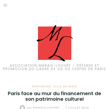
Aller
au
ACCUEIL
contenu
PATRIMOINE
BRUIT
PROPRETÉ
ENVIRONNEMENT
ASSOCIATION MARAIS-LOUVRE – DÉFENSE ET
PROMOTION DU CADRE DE VIE DU CENTRE DE PARIS
RÉGLEMENTATION
PATRIMOINE
,
VILLE DE PARIS
Paris face au mur du financement de
son patrimoine culturel
par
MARAIS-LOUVRE
/
7 JUILLET 2026