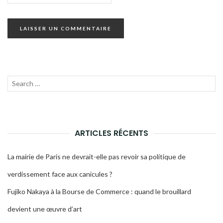
Recherche
LANC
pour :
LA
RECH
ARTICLES RÉCENTS
La mairie de Paris ne devrait-elle pas revoir sa politique de
verdissement face aux canicules ?
Fujiko Nakaya à la Bourse de Commerce : quand le brouillard
devient une œuvre d’art