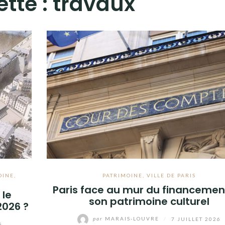
ette :
travaux
OINE
,
PATRIMOINE
,
VILLE DE PARIS
Paris face au mur du financemen
 le
son patrimoine culturel
2026 ?
par
MARAIS-LOUVRE
/
7 JUILLET 2026
6