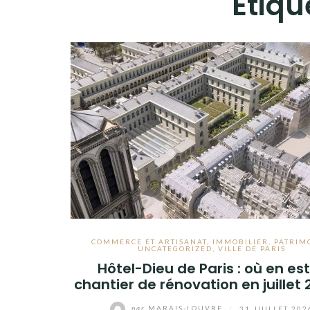
Étiqu
COMMERCE ET ARTISANAT
,
IMMOBILIER
,
PATRIM
UNCATEGORIZED
,
VILLE DE PARIS
Hôtel-Dieu de Paris : où en est
chantier de rénovation en juillet 
par
MARAIS-LOUVRE
/
31 JUILLET 202