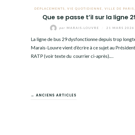
DÉPLACEMENTS
,
VIE QUOTIDIENNE
,
VILLE DE PARIS
Que se passe t’il sur la ligne 2
par
MARAIS-LOUVRE
/
21 MARS 2026
La ligne de bus 29 dysfonctionne depuis trop long
Marais-Louvre vient d’écrire à ce sujet au Président
RATP (voir texte du courrier ci-après).…
NAVIGATION
← ANCIENS ARTICLES
DES
ARTICLES