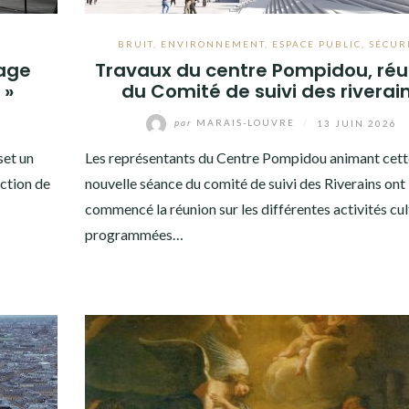
BRUIT
,
ENVIRONNEMENT
,
ESPACE PUBLIC
,
SÉCUR
rage
Travaux du centre Pompidou, réu
 »
du Comité de suivi des riverai
par
MARAIS-LOUVRE
/
13 JUIN 2026
set un
Les représentants du Centre Pompidou animant cett
uction de
nouvelle séance du comité de suivi des Riverains ont
commencé la réunion sur les différentes activités cul
programmées…