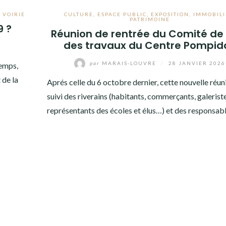
,
VOIRIE
CULTURE
,
ESPACE PUBLIC
,
EXPOSITION
,
IMMOBILI
PATRIMOINE
9 ?
Réunion de rentrée du Comité de 
des travaux du Centre Pompid
par
MARAIS-LOUVRE
/
28 JANVIER 2026
temps,
 de la
Aprés celle du 6 octobre dernier, cette nouvelle réun
suivi des riverains (habitants, commerçants, galerist
représentants des écoles et élus…) et des responsab