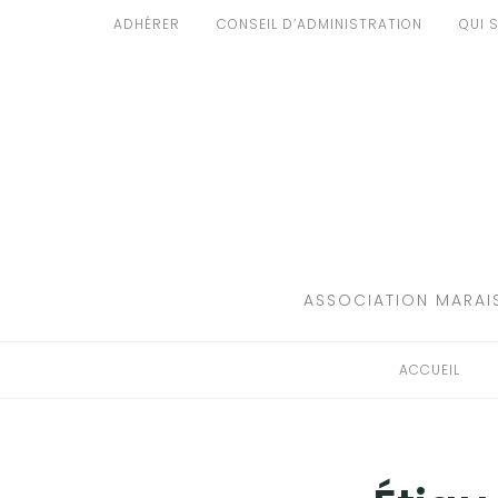
Aller
ADHÉRER
CONSEIL D’ADMINISTRATION
QUI 
au
ACCUEIL
contenu
PATRIMOINE
BRUIT
PROPRETÉ
ENVIRONNEMENT
ASSOCIATION MARAIS
RÉGLEMENTATION
ACCUEIL