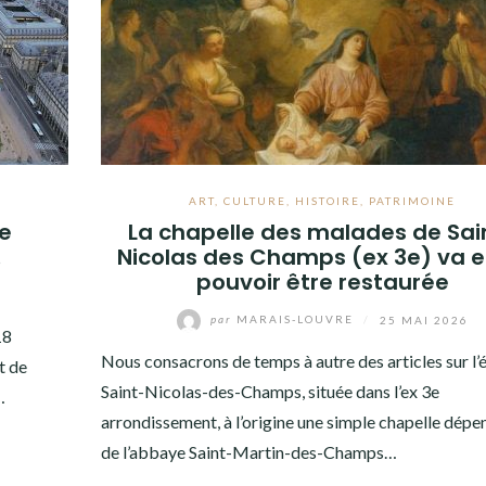
ART
,
CULTURE
,
HISTOIRE
,
PATRIMOINE
le
La chapelle des malades de Sai
…
Nicolas des Champs (ex 3e) va e
pouvoir être restaurée
par
MARAIS-LOUVRE
/
25 MAI 2026
18
Nous consacrons de temps à autre des articles sur l’é
t de
Saint-Nicolas-des-Champs, située dans l’ex 3e
…
arrondissement, à l’origine une simple chapelle dépe
de l’abbaye Saint-Martin-des-Champs…