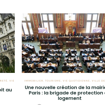
RETÉ
,
VIE
IMMOBILIER
,
TOURISME
,
VIE QUOTIDIENNE
,
VILLE D
Une nouvelle création de la mairi
oit au
Paris : la brigade de protection
logement