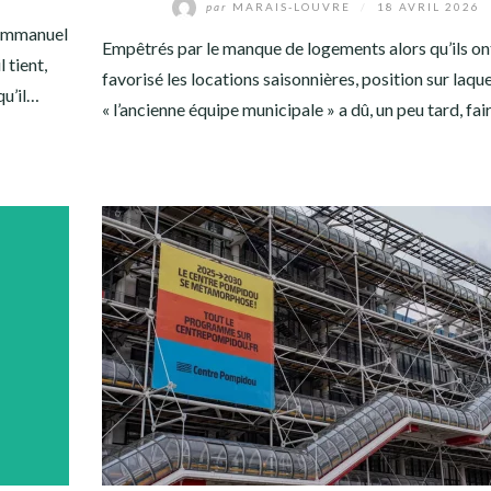
par
MARAIS-LOUVRE
/
18 AVRIL 2026
 Emmanuel
Empêtrés par le manque de logements alors qu’ils on
 tient,
favorisé les locations saisonnières, position sur laque
qu’il…
« l’ancienne équipe municipale » a dû, un peu tard, fa