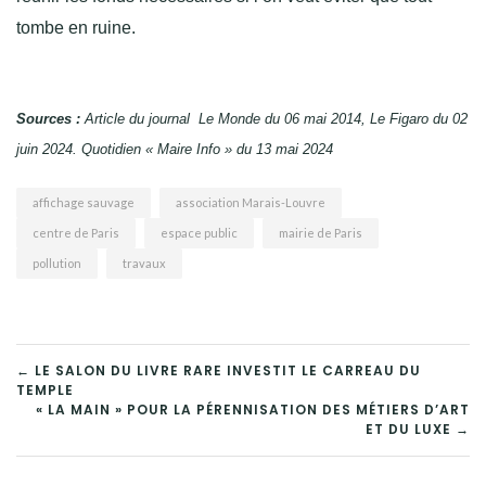
tombe en ruine.
Sources :
Article du journal Le Monde du 06 mai 2014, Le Figaro du 02
juin 2024. Quotidien « Maire Info » du 13 mai 2024
affichage sauvage
association Marais-Louvre
centre de Paris
espace public
mairie de Paris
pollution
travaux
NAVIGATION
← LE SALON DU LIVRE RARE INVESTIT LE CARREAU DU
TEMPLE
DE
« LA MAIN » POUR LA PÉRENNISATION DES MÉTIERS D’ART
ET DU LUXE →
L’ARTICLE