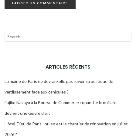
Recherche
LANC
pour :
LA
RECH
ARTICLES RÉCENTS
La mairie de Paris ne devrait-elle pas revoir sa politique de
verdissement face aux canicules ?
Fujiko Nakaya à la Bourse de Commerce : quand le brouillard
devient une œuvre d’art
Hôtel-Dieu de Paris : où en est le chantier de rénovation en juillet
2026 ?